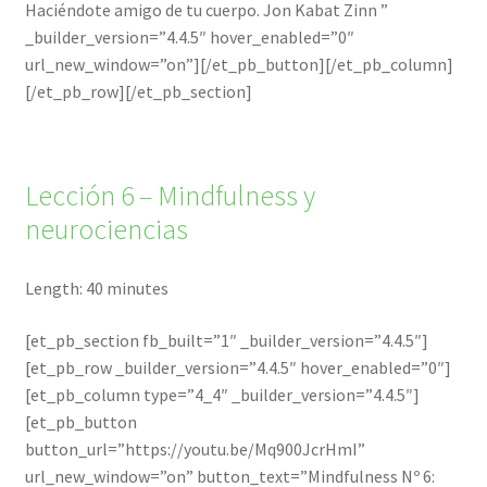
Haciéndote amigo de tu cuerpo. Jon Kabat Zinn ”
_builder_version=”4.4.5″ hover_enabled=”0″
url_new_window=”on”][/et_pb_button][/et_pb_column]
[/et_pb_row][/et_pb_section]
Lección 6 – Mindfulness y
neurociencias
Length: 40 minutes
[et_pb_section fb_built=”1″ _builder_version=”4.4.5″]
[et_pb_row _builder_version=”4.4.5″ hover_enabled=”0″]
[et_pb_column type=”4_4″ _builder_version=”4.4.5″]
[et_pb_button
button_url=”https://youtu.be/Mq900JcrHmI”
url_new_window=”on” button_text=”Mindfulness Nº 6: