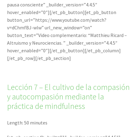
pausa consciente” _builder_version=”4.4.5″
hover_enabled=”0″][/et_pb_button][et_pb_button
button_url=”https://www.youtube.com/watch?
v=dChmfBJ-wlw” url_new_window=”on”
button_text=”Video complementario: “Matthieu Ricard –
Altruismo y Neurociencias. ” _builder_version=”4.4.5″
hover_enabled=”0″][/et_pb_button][/et_pb_column]
[/et_pb_row][/et_pb_section]
Lección 7 – El cultivo de la compasión
y autocompasión mediante la
práctica de mindfulness
Length: 50 minutes