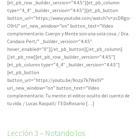
[et_pb_row _builder_version=”4.4.5″][et_pb_column
type=”4_4″ _builder_version=”4.4.5″][et_pb_button
button_url=”https://www.youtube.com/watch?v=zcDRgo-
O9rU” url_new_window=”on” button_text=”Video
complementario: Cuerpo y Mente son una sola cosa. / Dra.
Candace Pert/” _builder_version=”4.4.5″
hover_enabled=”0″][/et_pb_button][/et_pb_column]
[/et_pb_row][et_pb_row _builder_version=”4.4.5″]
[et_pb_column type=”4_4″ _builder_version=”4.4.5″]
[et_pb_button
button_url=”https://youtu.be/9ozp7k7We5Y”
url_new_window=”on” button_text=”Video
complementario: Tu mente: el editor oculto del cuento de
tu vida. / Lucas Raspall/ TEDxRosario […]
Lección 3 – Notando los