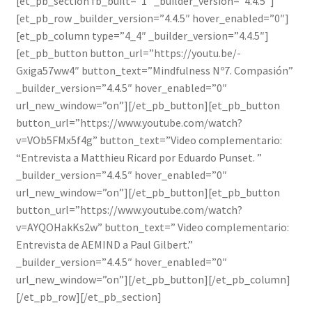
[et_pb_section fb_built=”1″ _builder_version=”4.4.5″]
[et_pb_row _builder_version=”4.4.5″ hover_enabled=”0″]
[et_pb_column type=”4_4″ _builder_version=”4.4.5″]
[et_pb_button button_url=”https://youtu.be/-
Gxiga57ww4″ button_text=”Mindfulness Nº7. Compasión”
_builder_version=”4.4.5″ hover_enabled=”0″
url_new_window=”on”][/et_pb_button][et_pb_button
button_url=”https://www.youtube.com/watch?
v=VOb5FMx5f4g” button_text=”Video complementario:
“Entrevista a Matthieu Ricard por Eduardo Punset. ”
_builder_version=”4.4.5″ hover_enabled=”0″
url_new_window=”on”][/et_pb_button][et_pb_button
button_url=”https://www.youtube.com/watch?
v=AYQOHakKs2w” button_text=” Video complementario:
Entrevista de AEMIND a Paul Gilbert.”
_builder_version=”4.4.5″ hover_enabled=”0″
url_new_window=”on”][/et_pb_button][/et_pb_column]
[/et_pb_row][/et_pb_section]