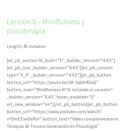
Lección 8 – Mindfulness y
psicoterapia
Length: 45 minutes
[et_pb_section fb_built=”1″ _builder_version=”4.4.5″]
[et_pb_row _builder_version=”4.4.5″][et_pb_column
type=”4_4″ _builder_version=”4.4.5″][et_pb_button
button_url=”https://youtu.be/hK-Sqbh4GvQ”
button_text=”Mindfulness Nº 8: notando el corazón”
_builder_version=”4.4.5″ hover_enabled=”0″
url_new_window=”on”][/et_pb_button][et_pb_button
button_url=”https://www.youtube.com/watch?
v=5mEEveDxRoI” button_text=”Video complementario:
Terapias de Tercera Generación en Psicología”