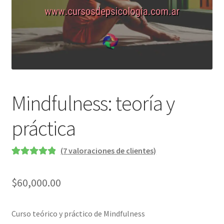
Mindfulness: teoría y
práctica
(
7
valoraciones de clientes)
Valorado
7
5.00
sobre 5
$
60,000.00
basado en
puntuaciones
de clientes
Curso teórico y práctico de Mindfulness