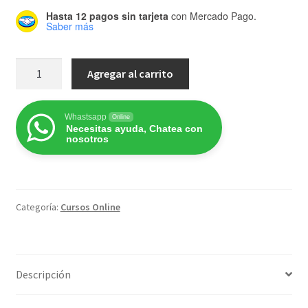
Hasta 12 pagos sin tarjeta
con Mercado Pago.
Saber más
Mindfulness:
Agregar al carrito
teoría
y
práctica
Whastsapp
Online
Necesitas ayuda, Chatea con
cantidad
nosotros
Categoría:
Cursos Online
Descripción