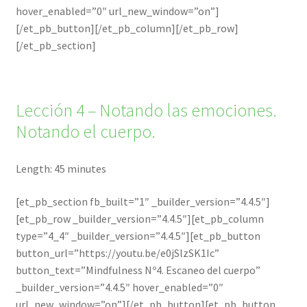
hover_enabled=”0″ url_new_window=”on”]
[/et_pb_button][/et_pb_column][/et_pb_row]
[/et_pb_section]
Lección 4 – Notando las emociones.
Notando el cuerpo.
Length: 45 minutes
[et_pb_section fb_built=”1″ _builder_version=”4.4.5″]
[et_pb_row _builder_version=”4.4.5″][et_pb_column
type=”4_4″ _builder_version=”4.4.5″][et_pb_button
button_url=”https://youtu.be/e0jSlzSK1Ic”
button_text=”Mindfulness Nº4. Escaneo del cuerpo”
_builder_version=”4.4.5″ hover_enabled=”0″
url_new_window=”on”][/et_pb_button][et_pb_button