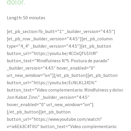
dolor.
Length: 50 minutes
[et_pb_section fb_built=”1″ _builder_version=”4.4.5″]
[et_pb_row _builder_version=”4.4.5″][et_pb_column
type=”4_4″ _builder_version=”4.4.5″][et_pb_button
button_url=”https://youtu.be/4COxQfU1ItM”
button_text=”Mindfulness Nº5. Postura de parado”
_builder_version=”4.4.5″ hover_enabled=”0″
url_new_window=”on”][/et_pb_button][et_pb_button
button_url=”https://youtu.be/EcNLKL241Yc”
button_text=”Video complementario: Mindfulness y dolor.
Jon Kabat Zinn.” _builder_version=”4.4.5″
hover_enabled=”0″ url_new_window=”on”]
[/et_pb_button][et_pb_button
button_url=”https://www.youtube.com/watch?
v=ix6Ek3C4T0U” button_text=”Video complementario: