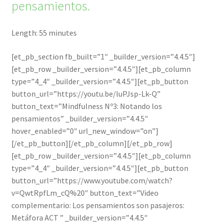
pensamientos.
Length: 55 minutes
[et_pb_section fb_built=”1″ _builder_version=”4.4.5″]
[et_pb_row _builder_version=”4.4.5″][et_pb_column
type=”4_4″ _builder_version=”4.4.5″][et_pb_button
button_url=”https://youtu.be/luPJsp-Lk-Q”
button_text=”Mindfulness Nº3: Notando los
pensamientos” _builder_version=”4.4.5″
hover_enabled=”0″ url_new_window=”on”]
[/et_pb_button][/et_pb_column][/et_pb_row]
[et_pb_row _builder_version=”4.4.5″][et_pb_column
type=”4_4″ _builder_version=”4.4.5″][et_pb_button
button_url=”https://www.youtube.com/watch?
v=QwtRpfLm_cQ%20″ button_text=”Video
complementario: Los pensamientos son pasajeros:
Metáfora ACT ” _builder_version=”4.4.5″