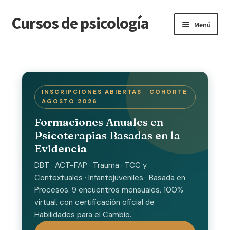
Cursos de psicología
Ir
Ir
Menú
a
a
la
la
Inicio
navegación
página
Blog
INSCRIPCIONES ABIERTAS · COHORTE
AGOSTO 2026
Carrito
Formaciones Anuales en
Contacto
Psicoterapias Basadas en la
Evidencia
Course Completed
DBT · ACT-FAP · Trauma · TCC y
Contextuales · Infantojuveniles · Basada en
Courses
Procesos. 9 encuentros mensuales, 100%
virtual, con certificación oficial de
Cursos
Habilidades para el Cambio.