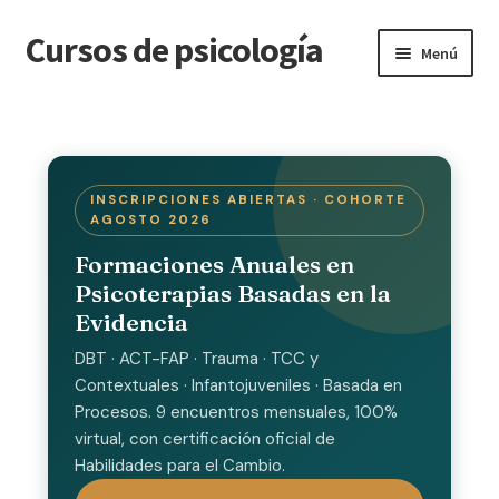
Cursos de psicología
Ir
Ir
Menú
a
a
la
la
Inicio
navegación
página
Blog
INSCRIPCIONES ABIERTAS · COHORTE
AGOSTO 2026
Carrito
Formaciones Anuales en
Contacto
Psicoterapias Basadas en la
Evidencia
Course Completed
DBT · ACT-FAP · Trauma · TCC y
Contextuales · Infantojuveniles · Basada en
Courses
Procesos. 9 encuentros mensuales, 100%
virtual, con certificación oficial de
Cursos
Habilidades para el Cambio.