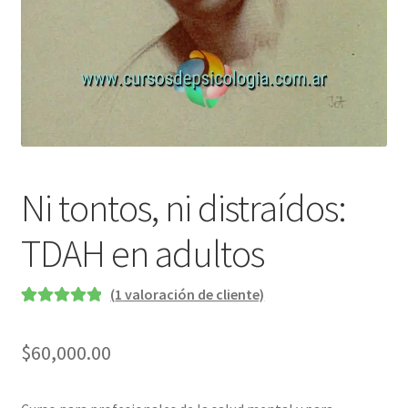
Ni tontos, ni distraídos:
TDAH en adultos
(
1
valoración de cliente)
Valorado
1
5.00
sobre 5
$
60,000.00
basado en
puntuación
de cliente