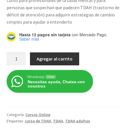
Curso para profesionales de la salud mental y para
personas que sospechan que padecen TDAH (trastorno de
déficit de atención) para adquirir estrategias de cambio
simples para ayudar a entenderlo
Hasta 12 pagos sin tarjeta
con Mercado Pago.
Saber más
Ni
Agregar al carrito
tontos,
ni
distraídos:
Whastsapp
Online
Necesitas ayuda, Chatea con
TDAH
nosotros
en
adultos
cantidad
Categoría:
Cursos Online
Etiquetas:
curso de TDAH
,
TDAH
,
TDAH adultos