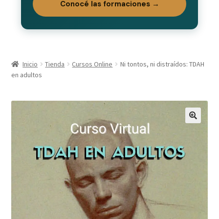
Conocé las formaciones →
Finalizar compra
Mi cuenta
Mis Cursos
Inicio
Tienda
Cursos Online
Ni tontos, ni distraídos: TDAH
en adultos
My Courses
Preguntas frecuentes
Tienda